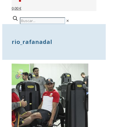
0,00 €
✕
rio_rafanadal